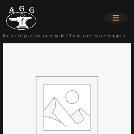
Inicio
/
Forja artística/cerrajería
/ Trabajos de forja / cerrajería