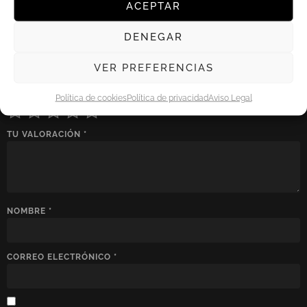
ACEPTAR
No hay valoraciones aún.
DENEGAR
Sé el primero en valorar “Trabajos de forja / cerrajería”
Tu dirección de correo electrónico no será publicada.
Los
VER PREFERENCIAS
campos obligatorios están marcados con
*
TU PUNTUACIÓN
*
Política de cookies
Política de privacidad
Aviso Legal
TU VALORACIÓN
*
NOMBRE
*
CORREO ELECTRÓNICO
*